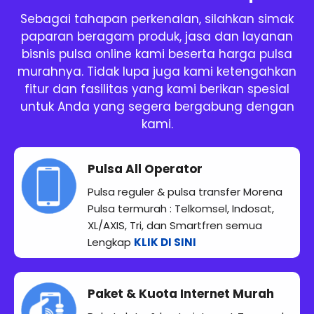
Sebagai tahapan perkenalan, silahkan simak
paparan beragam produk, jasa dan layanan
bisnis pulsa online kami beserta harga pulsa
murahnya. Tidak lupa juga kami ketengahkan
fitur dan fasilitas yang kami berikan spesial
untuk Anda yang segera bergabung dengan
kami.
Pulsa All Operator
Pulsa reguler & pulsa transfer Morena
Pulsa termurah : Telkomsel, Indosat,
XL/AXIS, Tri, dan Smartfren semua
Lengkap
KLIK DI SINI
Paket & Kuota Internet Murah