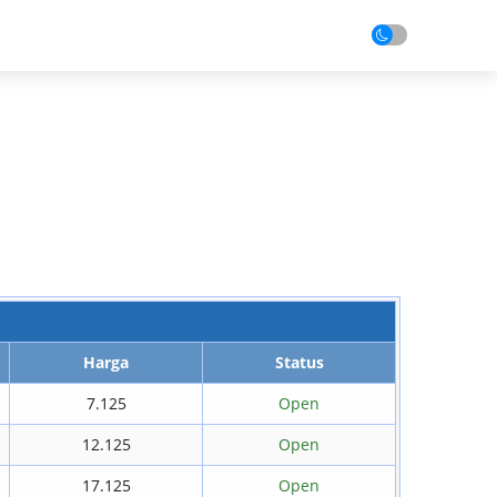
t
Transaksi
Center
Fitur
Harga
Status
7.125
Open
12.125
Open
17.125
Open