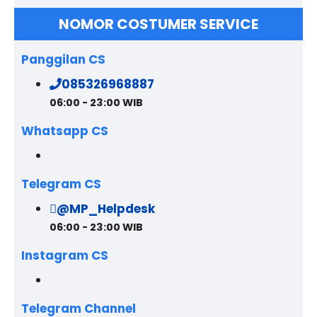
NOMOR COSTUMER SERVICE
Panggilan CS
085326968887
06:00 - 23:00 WIB
Whatsapp CS
Telegram CS
@MP_Helpdesk
06:00 - 23:00 WIB
Instagram CS
Telegram Channel