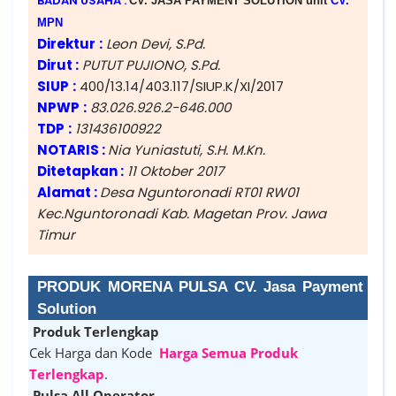
BADAN USAHA :
CV. JASA PAYMENT SOLUTION unit
CV.
MPN
Direktur
:
Leon Devi, S.Pd.
Dirut :
PUTUT PUJIONO, S.Pd.
SIUP
:
400/13.14/403.117/SIUP.K/XI/2017
NPWP
:
83.026.926.2-646.000
TDP
:
131436100922
NOTARIS :
Nia Yuniastuti, S.H. M.Kn.
Ditetapkan :
11 Oktober 2017
Alamat :
Desa Nguntoronadi RT01 RW01
Kec.Nguntoronadi Kab. Magetan Prov. Jawa
Timur
PRODUK MORENA PULSA CV. Jasa Payment
Solution
Produk Terlengkap
Cek Harga dan Kode
Harga Semua Produk
Terlengkap
.
Pulsa All Operator