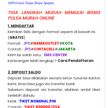
100%Gratis Tanpa Biaya Apapun.
TIGA LANGKAH MUDAH MEMULAI BISNIS
PULSA MURAH ONLINE
1. MENDAFTAR
Kirimkan SMS dengan format seperti di bawah ini.
(
GRATIS
)
Format :
#
NAMAOUTLET
#
KOTA
JPS
Contoh :
#
CINTACELL
#
JAKARTA
JPS
Kirim ke salah satu :
SMS CENTER
Keterangan lebih lengkap ?
Cara Pendaftaran
2. DEPOSIT SALDO
Deposit bisa dilakukan secara setor tunai ke kantor
kami, Atau bisa juga via transfer bank.
Sebelum deposit via transfer, silahkan ambil tiket
terlebih dahulu.
Ketik :
TIKET.NOMINAL.PIN
Contoh :
TIKET.500000.1234