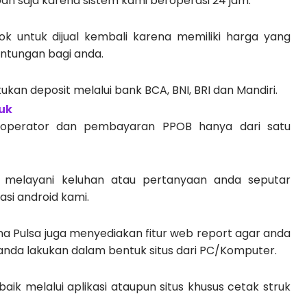
an saja karena sistem kami beroperasi 24 jam.
k untuk dijual kembali karena memiliki harga yang
tungan bagi anda.
kan deposit melalui bank BCA, BNI, BRI dan Mandiri.
uk
 operator dan pembayaran PPOB hanya dari satu
a melayani keluhan atau pertanyaan anda seputar
asi android kami.
ena Pulsa juga menyediakan fitur web report agar anda
g anda lakukan dalam bentuk situs dari PC/Komputer.
aik melalui aplikasi ataupun situs khusus cetak struk