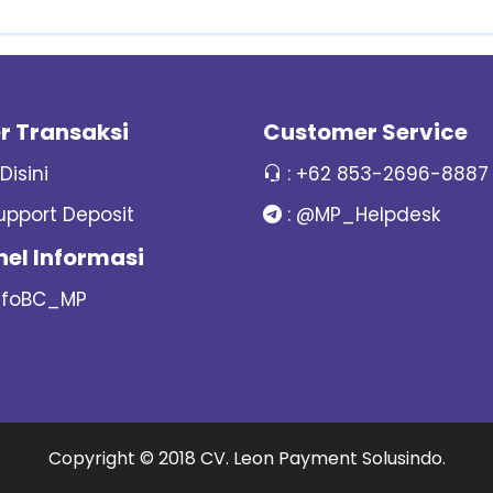
r Transaksi
Customer Service
 Disini
:
+62 853-2696-8887
upport Deposit
:
@MP_Helpdesk
el Informasi
nfoBC_MP
Copyright © 2018
CV. Leon Payment Solusindo
.